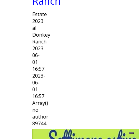
Ranch
Estate
2023
al
Donkey
Ranch
2023-
06-
01
16:57
2023-
06-
01
16:57
Array()
no
author
89744