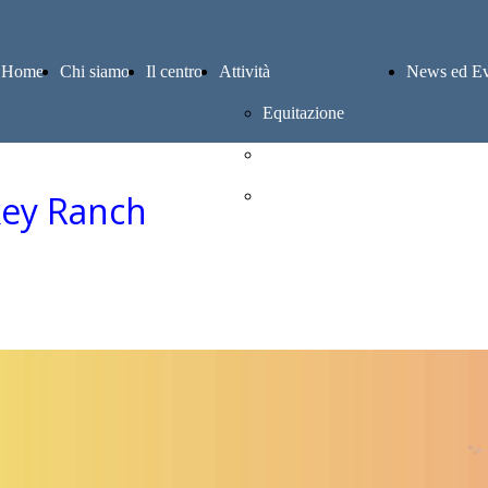
Home
Chi siamo
Il centro
Attività
News ed Ev
Equitazione
Pensione cavalli
Altre attività
key Ranch