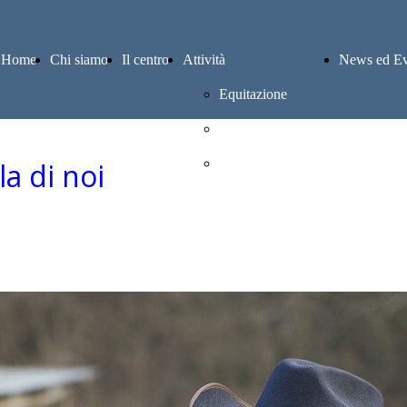
Home
Chi siamo
Il centro
Attività
News ed Ev
Equitazione
Pensione cavalli
Altre attività
a di noi