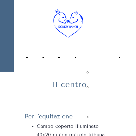
Privacy Policy
Cookie Policy
Donkey
Ranch
Home
Chi
Il
Attività
News
siamo
centro
Equitazione
ed
Il centro
Pensione
Eventi
cavalli
Per l'equitazione
Altre
Campo coperto illuminato
attività
40x20 m con piccola tribuna