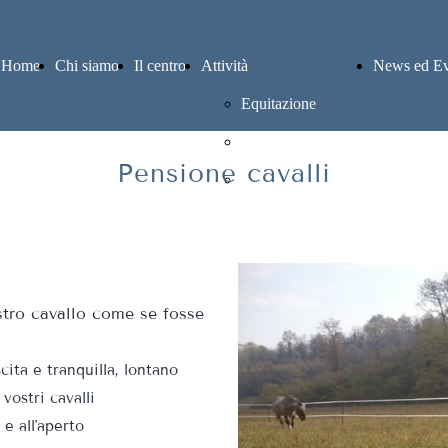
Home
Chi siamo
Il centro
Attività
News ed Ev
Equitazione
Pensione cavalli
Pensione cavalli
Altre attività
tro cavallo come se fosse
cita e tranquilla, lontano
 vostri cavalli
 e all'aperto